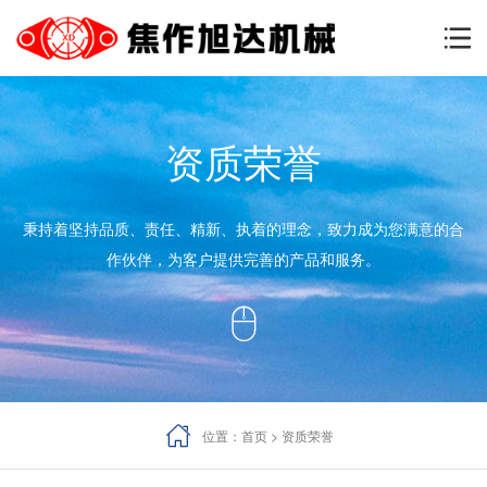

资质荣誉
秉持着坚持品质、责任、精新、执着的理念，致力成为您满意的合
作伙伴，为客户提供完善的产品和服务。




位置：
首页
>
资质荣誉